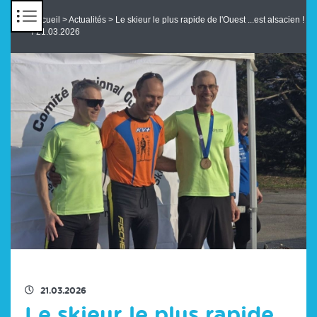
Panneau de gestion des cookies
Accueil
>
Actualités
> Le skieur le plus rapide de l'Ouest ...est alsacien !
/ 21.03.2026
RETOUR À LA LISTE DES ACTUS
21.03.2026
Le skieur le plus rapide