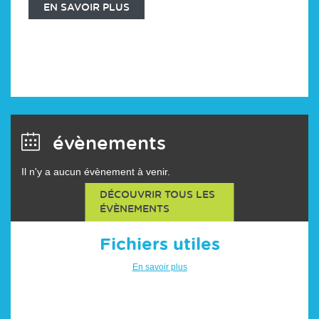
EN SAVOIR PLUS
EN SAVOIR PLUS
EN SAVOIR PLUS
EN SAVOIR PLUS
évènements
Il n'y a aucun évènement à venir.
DÉCOUVRIR TOUS LES
ÉVÈNEMENTS
Fichiers utiles
En savoir plus