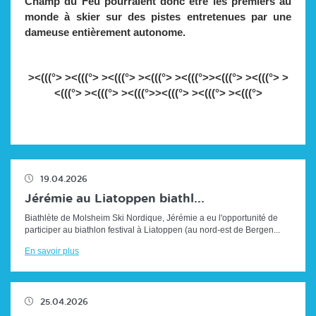
Champ du Feu pourraient donc être les premiers au
monde à skier sur des pistes entretenues par une
dameuse entièrement autonome.
><(((°> ><(((°> ><(((°> ><(((°> ><(((°>><(((°> ><(((°> >
<(((°> ><(((°> ><(((°>><(((°> ><(((°> ><(((°>
19.04.2026
Jérémie au Liatoppen biathl...
Biathlète de Molsheim Ski Nordique, Jérémie a eu l'opportunité de
participer au biathlon festival à Liatoppen (au nord-est de Bergen...
En savoir plus
25.04.2026