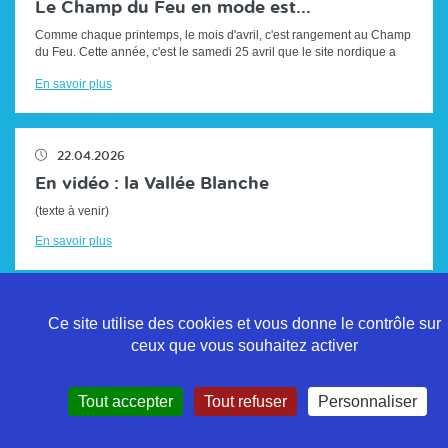
Le Champ du Feu en mode est...
Comme chaque printemps, le mois d'avril, c'est rangement au Champ
du Feu. Cette année, c'est le samedi 25 avril que le site nordique a
repris son a...
En savoir plus
22.04.2026
En vidéo : la Vallée Blanche
(texte à venir)
En savoir plus
Ce site utilise des cookies et vous donne le contrôle sur
ceux que vous souhaitez activer
Politique de confidentialité
Tout accepter
Tout refuser
Personnaliser
Mentions légales
Contact