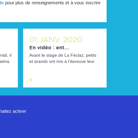
te
pour plus de renseignements et à vous inscrire
01
JANV.
2020
En vidéo : ent...
di, il
Avant le stage de La Féclaz, petits
ating.
et grands ont mis à l'épreuve leur
technique sur ski-roues !...
En
savoir
plus
haitez activer