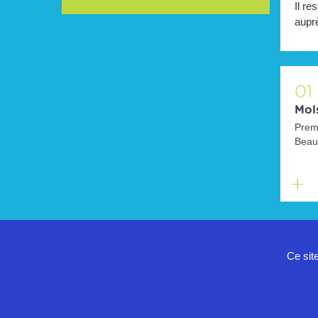
Il re
aupr
01
Mols
Premi
Beau 
pas..
En
savoir
plus
Ce sit