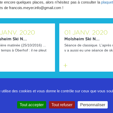
ste encore quelques places, alors n'hésitez pas à consulter la
plaquet
ès de francois.meyer.info@gmail.com !
JANV.
2020
01
JANV.
2020
heim Ski N...
Molsheim Ski N...
ère matinée (25/10/2016) ...
Séance de classique. L'après mi
temps à Oberhof : il ne pleut
y a aussi eu une séance de sk
. Séance de musculatio...
Les étirements.
En
savoir
plus
e utilise des cookies et vous donne le contrôle sur ceux que vous sou
Politique de confidentialité
Tout accepter
Tout refuser
Personnaliser
Mentions légales
Contact