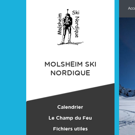
Panneau de gestion des cookies
Accu
MOLSHEIM SKI
NORDIQUE
Calendrier
Le Champ du Feu
Centre Nordique
Fichiers utiles