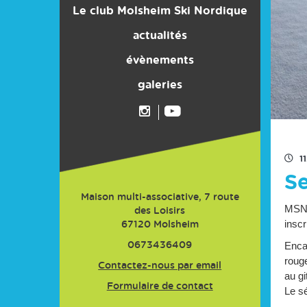
Le club Molsheim Ski Nordique
Son histoire
actualités
évènements
Ses moyens
Ses actions
galeries
Ses résultats
Les activités enfants
Les activités adultes
1
Se
L'adhésion
Maison multi-associative, 7 route
MSN 
des Loisirs
inscr
67120
Molsheim
Encad
0673436409
roug
Contactez-nous par email
au g
Formulaire de contact
Le s