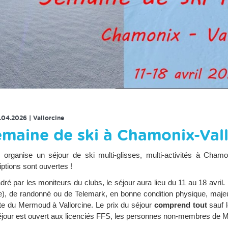
RETOUR À LA LISTE DES ÉVENEMENTS
1.04.2026
|
Vallorcine
maine de ski à Chamonix-Vall
organise un séjour de ski multi-glisses, multi-activités à Cham
iptions sont ouvertes !
ré par les moniteurs du clubs, le séjour aura lieu du 11 au 18 avril. 
e), de randonné ou de Telemark, en bonne condition physique, maj
ite du Mermoud à Vallorcine. Le prix du séjour
comprend tout
sauf l
éjour est ouvert aux licenciés FFS, les personnes non-membres de MS