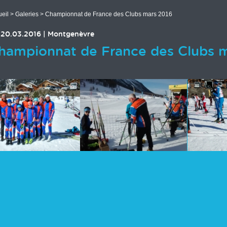
eil
>
Galeries
> Championnat de France des Clubs mars 2016
20.03.2016
|
Montgenèvre
hampionnat de France des Clubs 
 des images en cours...