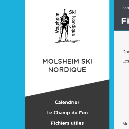
Panneau de gestion des cookies
Accu
Fi
Dan
MOLSHEIM SKI
Les
NORDIQUE
Calendrier
Le Champ du Feu
Centre Nordique
Fichiers utiles
Mer