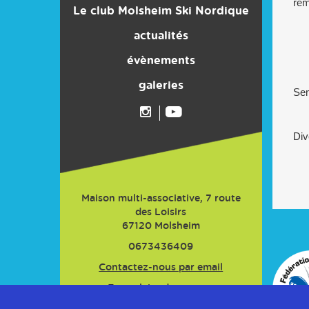
rem
Le club Molsheim Ski Nordique
Son histoire
actualités
évènements
Ses moyens
Ses actions
galeries
Sem
Ses résultats
Les activités enfants
Div
Les activités adultes
L'adhésion
Maison multi-associative, 7 route
des Loisirs
67120
Molsheim
0673436409
Contactez-nous par email
Formulaire de contact