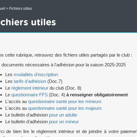
eil
> Fichiers utiles
chiers utiles
s cette rubrique, retrouvez des fichiers utiles partagés par le club :
 documents nécessaires à l'adhésion pour la saison 2025-2025
Les
modalités d'inscription
Les
tarifs d'adhésion
(Doc.7)
Le
règlement intérieur
du club (Doc. 8)
Le
questionnaire FFS
(Doc. 4)
à renseigner obligatoirement
L'accès au
questionnaire santé pour les mineurs
L'accès au
questionnaire santé pour les majeurs
Le bulletin d'adhésion
pour un adulte
Le bulletin d'adhésion
pour un mineur
ci de bien lire le règlement intérieur et de joindre à votre paiemen